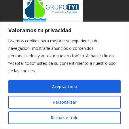
Valoramos tu privacidad
Carrer d'Estruc, Nº 9
Usamos cookies para mejorar su experiencia de
08002 - Barcelona
navegación, mostrarle anuncios o contenidos
Teléfono: 930 130 574
personalizados y analizar nuestro tráfico. Al hacer clic en
Móvil – WhatsApp: 623 184 410
“Aceptar todo” usted da su consentimiento a nuestro uso
Correo:
de las cookies.
info@logisticaytransportes.com
Aceptar todo
Personalizar
Enlaces
Rechazar todo