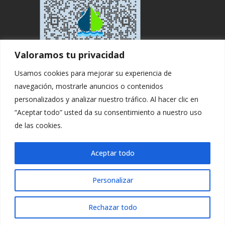
Valoramos tu privacidad
Usamos cookies para mejorar su experiencia de
navegación, mostrarle anuncios o contenidos
personalizados y analizar nuestro tráfico. Al hacer clic en
“Aceptar todo” usted da su consentimiento a nuestro uso
de las cookies.
Copyright ©. All rights Reserved by
Aceptar todo
Logisticaytransportes
.
Personalizar
Aviso Legal
|
Política privacidad
Rechazar todo