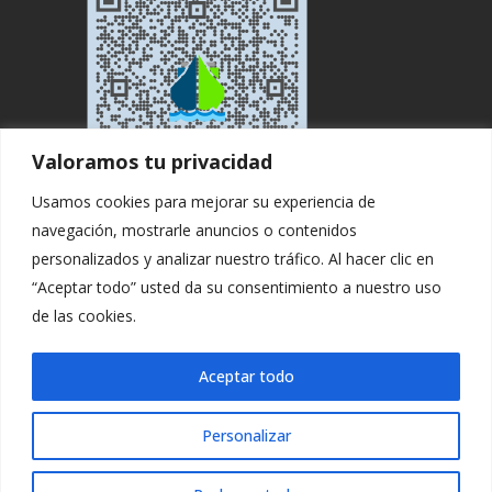
Valoramos tu privacidad
Usamos cookies para mejorar su experiencia de
navegación, mostrarle anuncios o contenidos
personalizados y analizar nuestro tráfico. Al hacer clic en
“Aceptar todo” usted da su consentimiento a nuestro uso
de las cookies.
Copyright ©. All rights Reserved by
Aceptar todo
Logisticaytransportes
.
Personalizar
Aviso Legal
|
Política privacidad