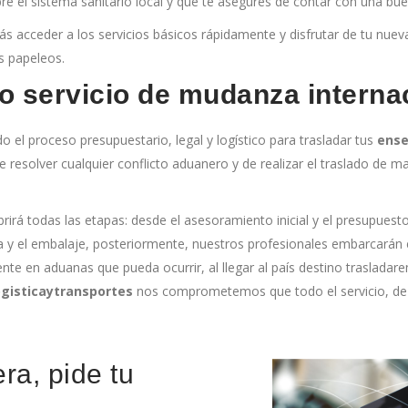
e el sistema sanitario local y que te asegures de contar con una bu
rás acceder a los servicios básicos rápidamente y disfrutar de tu nue
s papeleos.
o servicio de mudanza interna
 el proceso presupuestario, legal y logístico para trasladar tus
ense
esolver cualquier conflicto aduanero y de realizar el traslado
de ma
ubrirá todas las etapas: desde el asesoramiento inicial y el presupue
ra y el embalaje, posteriormente, nuestros profesionales embarcarán
ente en aduanas que pueda ocurrir, al llegar al país destino trasla
gisticaytransportes
nos comprometemos que todo el servicio, de o
ra, pide tu