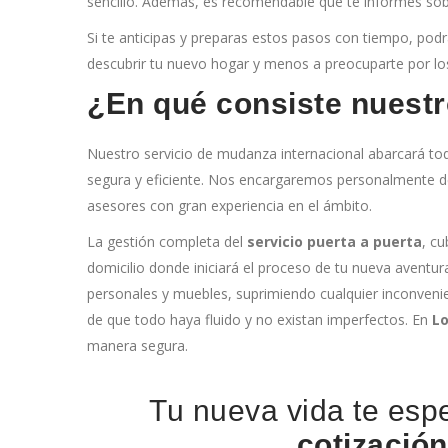
sencillo. Además, es recomendable que te informes sobr
Si te anticipas y preparas estos pasos con tiempo, pod
descubrir tu nuevo hogar y menos a preocuparte por lo
¿En qué consiste nuestr
Nuestro servicio de mudanza internacional abarcará todo
segura y eficiente. Nos encargaremos personalmente de r
asesores con gran experiencia en el ámbito.
La gestión completa del
servicio puerta a puerta
, c
domicilio donde iniciará el proceso de tu nueva aventu
personales y muebles, suprimiendo cualquier inconveni
de que todo haya fluido y no existan imperfectos. En
Lo
manera segura.
Tu nueva vida te espe
cotización