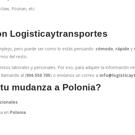
oclaw, Poznan, etc.
n Logisticaytransportes
mplejo, pero puede ser como lo estás pensando:
cómodo
,
rápido
y
mos del resto.
s laborales y personales. Por eso, para adquirir la información nec
llamando al (
936 550 705
) o envíanos un correo a
info@logisticay
 tu mudanza a Polonia?
cionales
ca en
Polonia