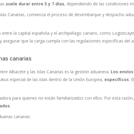
ias
suele durar entre 5 y 7 días
, dependiendo de las condiciones m
s Islas Canarias, comienza el proceso de desembarque y despacho adu
entre la capital española y el archipiélago canario, como Logistica
 asegurar que la carga cumpla con las regulaciones específicas del a
anas canarias
ntre Albacete y las Islas Canarias es la gestión aduanera.
Los envíos
tatus especial de las islas dentro de la Unión Europea,
específicos
. 
dora para quienes no están familiarizados con ellos. Por esta razón
zados
.
duanas canarias: