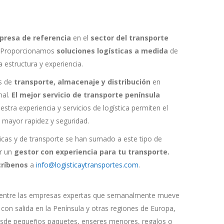
resa de referencia
en el
sector del transporte
. Proporcionamos
soluciones logísticas a medida
de
a estructura y experiencia.
s de
transporte, almacenaje y distribución
en
nal.
El mejor servicio de transporte península
stra experiencia y servicios de logística permiten el
 mayor rapidez y seguridad.
icas y de transporte se han sumado a este tipo de
ir un
gestor con experiencia para tu transporte.
críbenos
a
info@logisticaytransportes.com
.
 entre las empresas expertas que semanalmente mueve
 con salida en la Península y otras regiones de Europa,
 Desde pequeños paquetes, enseres menores, regalos o