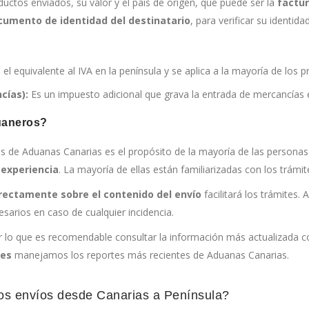
uctos enviados, su valor y el país de origen, que puede ser la
factur
cumento de identidad del destinatario
, para verificar su identida
 el equivalente al IVA en la península y se aplica a la mayoría de los 
cías):
Es un impuesto adicional que grava la entrada de mercancías en
duaneros?
es de Aduanas Canarias es el propósito de la mayoría de las persona
 experiencia
. La mayoría de ellas están familiarizadas con los trá
rectamente sobre el contenido del envío
facilitará los trámites.
sarios en caso de cualquier incidencia.
r lo que es recomendable consultar la información más actualizada 
tes
manejamos los reportes más recientes de Aduanas Canarias.
s envíos desde Canarias a Península?