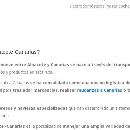
electrodomésticos, hasta coch
bacete Canarias?
mueve entre Albacete y Canarias se hace a través del transp
los y productos en esta ruta.
nsula a Canarias
se ha consolidado como
una opción logística de
al para
trasladar mercancías, realizar
mudanzas a Canarias
o t
resas y navieras especializadas
que han desarrollado un sistema
rsona.
te -Canarias
es la posibilidad de
manejar una amplia variedad d