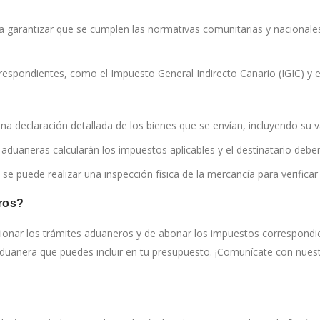
a garantizar que se cumplen las normativas comunitarias y nacionale
spondientes, como el Impuesto General Indirecto Canario (IGIC) y el 
a declaración detallada de los bienes que se envían, incluyendo su va
aduaneras calcularán los impuestos aplicables y el destinatario debe
se puede realizar una inspección física de la mercancía para verificar
ros?
stionar los trámites aduaneros y de abonar los impuestos correspon
aduanera que puedes incluir en tu presupuesto. ¡Comunícate con nuest