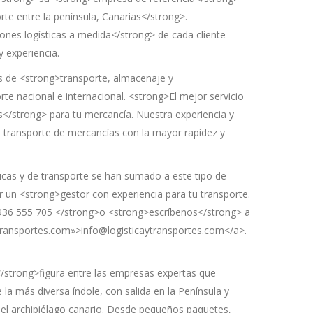
rte entre la península, Canarias</strong>.
nes logísticas a medida</strong> de cada cliente
y experiencia.
 de <strong>transporte, almacenaje y
rte nacional e internacional. <strong>El mejor servicio
s</strong> para tu mercancía. Nuestra experiencia y
el transporte de mercancías con la mayor rapidez y
icas y de transporte se han sumado a este tipo de
r un <strong>gestor con experiencia para tu transporte.
936 555 705 </strong>o <strong>escríbenos</strong> a
ytransportes.com»>info@logisticaytransportes.com</a>.
/strong>figura entre las empresas expertas que
 más diversa índole, con salida en la Península y
 el archipiélago canario. Desde pequeños paquetes,