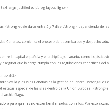
text_align_justified et_pb_bg_layout_light»>
arias <strong>suele durar entre 5 y 7 días</strong>, dependiendo de l
s Islas Canarias, comienza el proceso de desembarque y despacho adu
entre la capital española y el archipiélago canario, como Logistica
 asegurar que la carga cumpla con las regulaciones específicas del a
arias</h3>
tre Sevilla y las Islas Canarias es la gestión aduanera. <strong>Los 
l estatus especial de las islas dentro de la Unión Europea, <strong>
el archipiélago.
adora para quienes no están familiarizados con ellos. Por esta razó