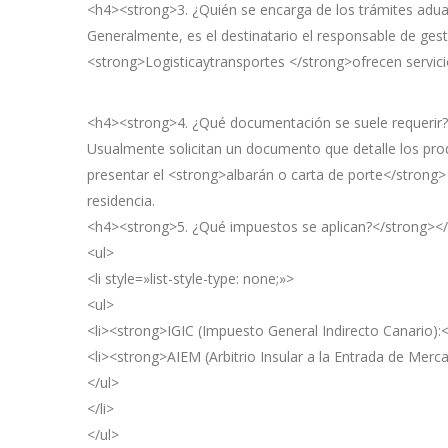
<h4><strong>3. ¿Quién se encarga de los trámites adu
Generalmente, es el destinatario el responsable de ge
<strong>Logisticaytransportes </strong>ofrecen servici
<h4><strong>4. ¿Qué documentación se suele requerir
Usualmente solicitan un documento que detalle los prod
presentar el <strong>albarán o carta de porte</strong> 
residencia.
<h4><strong>5. ¿Qué impuestos se aplican?</strong><
<ul>
<li style=»list-style-type: none;»>
<ul>
<li><strong>IGIC (Impuesto General Indirecto Canario):</
<li><strong>AIEM (Arbitrio Insular a la Entrada de Merca
</ul>
</li>
</ul>