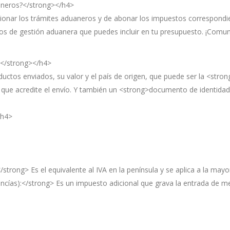
aneros?</strong></h4>
stionar los trámites aduaneros y de abonar los impuestos correspon
os de gestión aduanera que puedes incluir en tu presupuesto. ¡Comun
?</strong></h4>
uctos enviados, su valor y el país de origen, que puede ser la <str
que acredite el envío. Y también un <strong>documento de identidad de
/h4>
strong> Es el equivalente al IVA en la península y se aplica a la mayor
ncías):</strong> Es un impuesto adicional que grava la entrada de mer