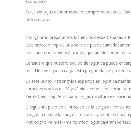
económico.
Tales ventajas económicas no comprometen la calidad d
de los envíos.
<h3>¿Cómo preparamos los envíos desde Canarias a P
Este proceso implica una serie de pasos cuidadosamente
en el punto de origen</strong>, que puede ser en un domi
Considera que nuestro equipo de logística puede enca
mar. Una vez que la carga está preparada, se procede 
En este punto, <strong>los expertos en logística marí
comunes son los de 20 y 40 pies, conocidos como <em>
<em>Open Top</em> para cargas de altura excepcional
El siguiente paso en el proceso es la carga del contene
aseguran de que la carga esté correctamente estibada pa
</strong>o <a href=»mailto:info@logisticaytransportes