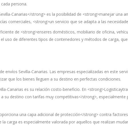
e cada persona.
 Sevilla-Canarias</strong> es la posibilidad de <strong>manejar una
as comerciales, <strong>un servicio que se adapta a las necesidades
ficiente de <strong>enseres domésticos, mobiliario de oficina, vehíc
 y el uso de diferentes tipos de contenedores y métodos de carga, qu
de envíos Sevilla-Canarias. Las empresas especializadas en este ser
zar que los bienes lleguen a su destino en perfectas condiciones.
villa-Canarias es su relación costo-beneficio. En <strong>Logistica
e a su destino con tarifas muy competitivas</strong>, especialmente
porciona una capa adicional de protección</strong> contra factor
de la carga es especialmente valorada por aquellos que realizan muda