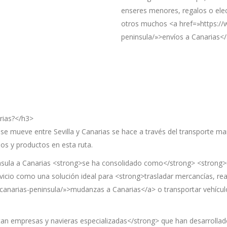
enseres menores, regalos o el
otros muchos <a href=»https://
peninsula/»>envíos a Canarias</
rias?</h3>
e mueve entre Sevilla y Canarias se hace a través del transporte ma
los y productos en esta ruta.
nsula a Canarias <strong>se ha consolidado como</strong> <strong>una
vicio como una solución ideal para <strong>trasladar mercancías, rea
narias-peninsula/»>mudanzas a Canarias</a> o transportar vehículos<
tan empresas y navieras especializadas</strong> que han desarrolla