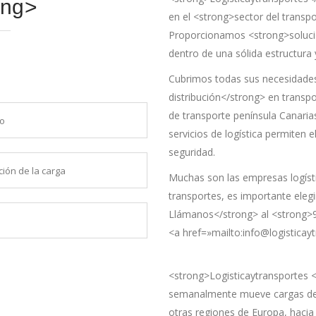
ong>
en el <strong>sector del transpo
Proporcionamos <strong>solucio
dentro de una sólida estructura 
Cubrimos todas sus necesidades
distribución</strong> en transpo
de transporte península Canaria
servicios de logística permiten 
seguridad.
Muchas son las empresas logíst
transportes, es importante elegi
Llámanos</strong> al <strong>
<a href=»mailto:info@logistica
<strong>Logisticaytransportes <
semanalmente mueve cargas de la
otras regiones de Europa, hacia