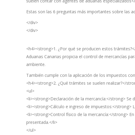
suelen contar con agentes de aduanas especializados</
Estas son las 6 preguntas más importantes sobre las a
</div>
</div>
<h4><strong>1. ¿Por qué se producen estos trámites?<
Aduanas Canarias propicia el control de mercancías par
ambiente.
También cumple con la aplicación de los impuestos corre
<h4><strong>2. ¿Qué trámites se suelen realizar?</str
<ul>
<li><strong>Declaración de la mercancía:</strong> Se de
<li><strong>Cálculo e ingreso de impuestos:</strong> La
<li><strong>Control físico de la mercancía:</strong> En 
presentada.</li>
</ul>