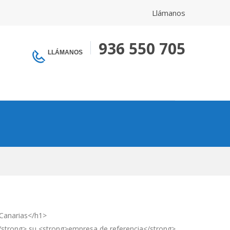
Llámanos
936 550 705
LLÁMANOS
 Canarias</h1>
/strong> su <strong>empresa de referencia</strong>