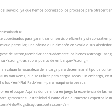
el servicio, ya que hemos optimizado los procesos para ofrecer tie
enínsula</h3>
 coordinados para garantizar un servicio eficiente y sin contratiem
cilio particular, una oficina o un almacén en Sevilla o sus alrededor
rgarse de <strong>embalar adecuadamente los bienes</strong>, asegu
a su <strong>traslado al puerto de embarque</strong>.
tima evalúan la naturaleza de la carga para determinar el tipo de c
Dry Van</em>, que se utilizan para cargas secas. Sin embargo, exi
 o los <em>Flat Rack</em> para maquinaria pesada.
dor en el buque. Aquí es donde entra en juego la experiencia de las n
ra garantizar su estabilidad durante el viaje. Nuestros expertos le 
.com»>info@logisticaytransportes.com</a>.