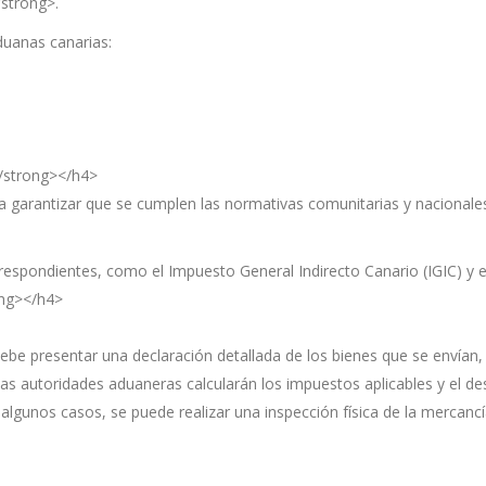
strong>.
duanas canarias:
/strong></h4>
a garantizar que se cumplen las normativas comunitarias y nacionale
spondientes, como el Impuesto General Indirecto Canario (IGIC) y el 
ong></h4>
be presentar una declaración detallada de los bienes que se envían, i
s autoridades aduaneras calcularán los impuestos aplicables y el des
algunos casos, se puede realizar una inspección física de la mercancía