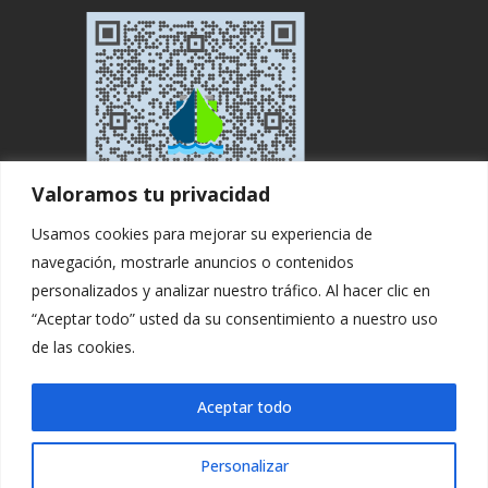
Valoramos tu privacidad
Usamos cookies para mejorar su experiencia de
navegación, mostrarle anuncios o contenidos
personalizados y analizar nuestro tráfico. Al hacer clic en
“Aceptar todo” usted da su consentimiento a nuestro uso
de las cookies.
Copyright ©. All rights Reserved by
Aceptar todo
Logisticaytransportes
.
Personalizar
Aviso Legal
|
Política privacidad